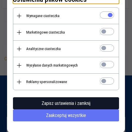
Wymagane ciasteczka
Hörmann ProMatic - napędy do bram
garażowych
Marketingowe ciasteczka
Napędy
Hörmann ProMatic
łączą niezawodność, płynną i cichą
Analityczne ciasteczka
pracę oraz wysoki poziom bezpieczeństwa. Zastosowane
rozwiązania ograniczają hałas, ułatwiają codzienne użytkowanie i
Czytaj więcej
podnoszą ochronę przed podważeniem bramy dzięki
Wysyłanie danych marketingowych
mechanicznemu ryglowaniu po zamknięciu.
Dlaczego warto wybrać ProMatic?
Reklamy spersonalizowane
Blog
Komfort i szybkość
- płynne otwieranie i zamykanie,
wygodna obsługa pilotem.
Zapisz ustawienia i zamknij
Cicha praca
- funkcje miękki start stop redukują drgania i
Zaakceptuj wszystkie
szarpnięcia.
Bezpieczeństwo
- wykrywanie przeszkód, automatyczne
Gdzie kupić bramę segmentową o dużej szerokości
1
– praktyczny poradnik zakupowy
zatrzymanie ruchu, mechaniczne ryglowanie.