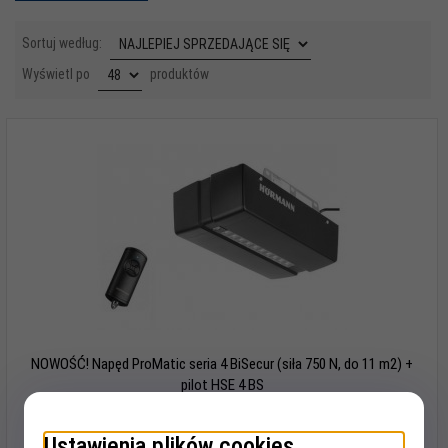
sort
Sortuj według:
pop
Wyświetl po
produktów
NOWOŚĆ! Napęd ProMatic seria 4 BiSecur (siła 750 N, do 11 m2) +
pilot HSE 4 BS
Ustawienia plików cookies
1293,
47
PLN*