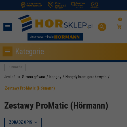
.
0
Autoryzowany Dealer
Kategorie
POWRÓT
Jesteś tu:
Strona główna
Napędy
Napędy bram garażowych
Zestawy ProMatic (Hörmann)
Zestawy ProMatic (Hörmann)
ZOBACZ OPIS