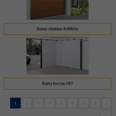
Bramy rolowane RollMatic
Bramy boczne HST
1
2
3
4
5
6
7
8
»
»»