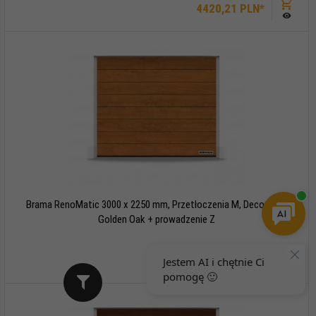
4420,
21
PLN*
Brama RenoMatic 3000 x 2250 mm, Przetłoczenia M, Decocolor,
Golden Oak + prowadzenie Z
4420,
21
PLN*