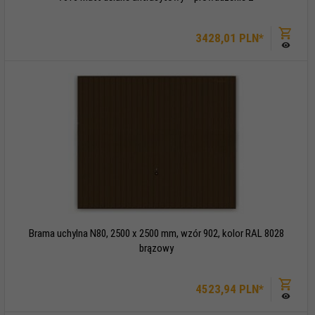
3428,
01
PLN*
Brama uchylna N80, 2500 x 2500 mm, wzór 902, kolor RAL 8028
brązowy
4523,
94
PLN*