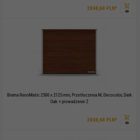
2848,
68
PLN*
Brama RenoMatic 2500 x 2125 mm, Przetłoczenia M, Decocolor, Dark
Oak + prowadzenie Z
2848,
68
PLN*