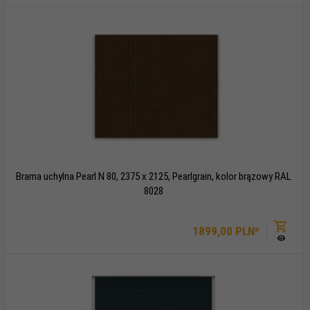
Brama uchylna Pearl N 80, 2375 x 2125, Pearlgrain, kolor brązowy RAL
8028
1899,
00
PLN*