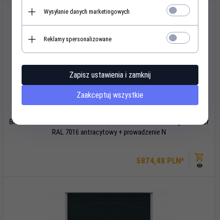
Wysyłanie danych marketingowych
Reklamy spersonalizowane
Zapisz ustawienia i zamknij
Zaakceptuj wszystkie
Brama RenoMatic 5000 x 2125 mm, Przetłoczenia M, Woodgrain, kolor
RAL 7016 antracytowy + prowadzenie N
5874,
48
PLN*