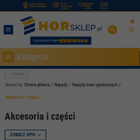
.
0
Autoryzowany Dealer
Kategorie
POWRÓT
Jesteś tu:
Strona główna
Napędy
Napędy bram garażowych
Akcesoria i części
Akcesoria i części
ZOBACZ OPIS