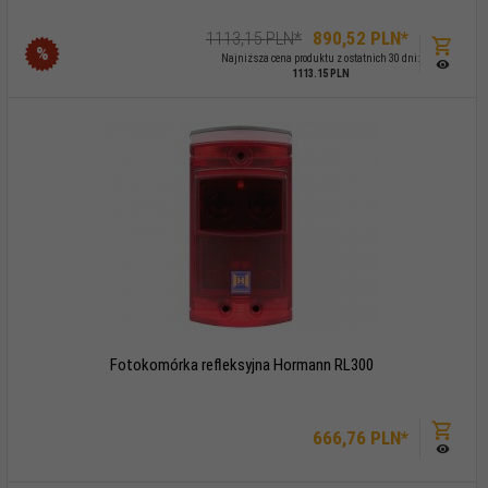
1113,15 PLN*
890,
52
PLN*
%
Najniższa cena produktu z ostatnich 30 dni:
1113.15 PLN
Fotokomórka refleksyjna Hormann RL300
666,
76
PLN*