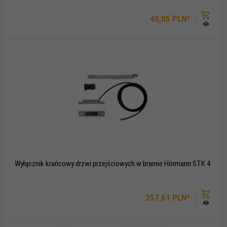
40,
05
PLN*
Wyłącznik krańcowy drzwi przejściowych w bramie Hörmann STK 4
257,
61
PLN*