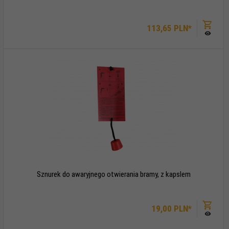
113,
65
PLN*
Sznurek do awaryjnego otwierania bramy, z kapslem
19,
00
PLN*