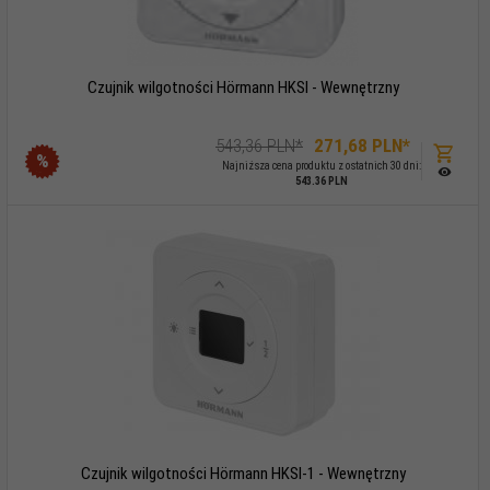
Czujnik wilgotności Hörmann HKSI - Wewnętrzny
543,36 PLN*
271,
68
PLN*
%
Najniższa cena produktu z ostatnich 30 dni:
543.36 PLN
Czujnik wilgotności Hörmann HKSI-1 - Wewnętrzny