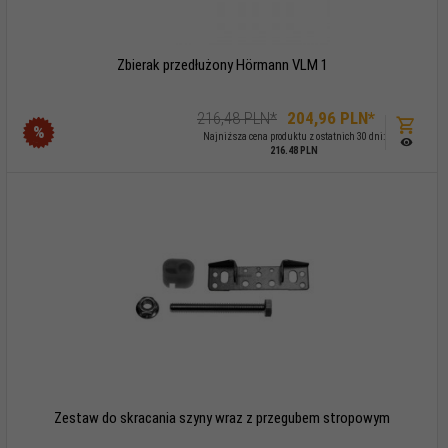
Zbierak przedłużony Hörmann VLM 1
216,48 PLN*
204,
96
PLN*
%
Najniższa cena produktu z ostatnich 30 dni:
216.48 PLN
Zestaw do skracania szyny wraz z przegubem stropowym