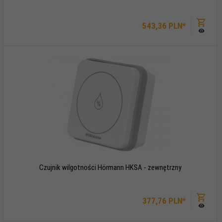
543,
36
PLN*
Czujnik wilgotności Hörmann HKSA - zewnętrzny
377,
76
PLN*