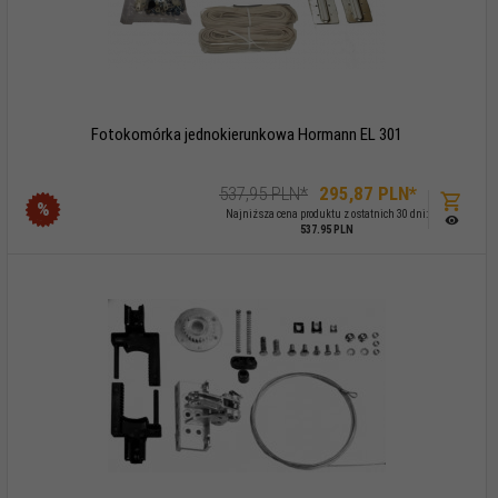
Fotokomórka jednokierunkowa Hormann EL 301
537,95 PLN*
295,
87
PLN*
%
Najniższa cena produktu z ostatnich 30 dni:
537.95 PLN