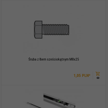
Śruba z łbem sześciokątnym M8x25
1,
05
PLN*