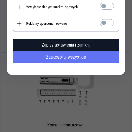
Wysyłanie danych marketingowych
Szyna FS 10 długa L do wys. 3000 mm - jednoczęściowa
Reklamy spersonalizowane
918,
96
PLN*
Zapisz ustawienia i zamknij
Zaakceptuj wszystkie
Konsola montażowa