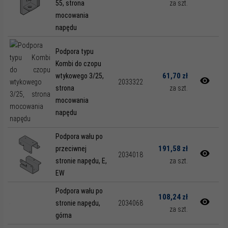
55, strona
za szt.
mocowania
napędu
Podpora typu
Kombi do czopu
61,70 zł
wtykowego 3/25,
2033322
strona
za szt.
mocowania
napędu
Podpora wału po
191,58 zł
przeciwnej
2034018
stronie napędu, E,
za szt.
EW
Podpora wału po
108,24 zł
stronie napędu,
2034068
za szt.
górna