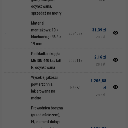
ocynkowana,
sprzedaż na metry
Materiał
31,39 zł
montażowy: 10 ×
2034037
blachowkręt B6,3 ×
za szt.
19 mm
Podkładka okrągła
2,16 zł
M6 DIN 440 kształt
2022117
za szt.
R, ocynkowana
Wysokiej jakości
1 206,88
powierzchnia
zł
N6589
lakierowana na
za szt.
mokro
Prowadnica boczna
(przed ościeżem),
EI, element dolny i