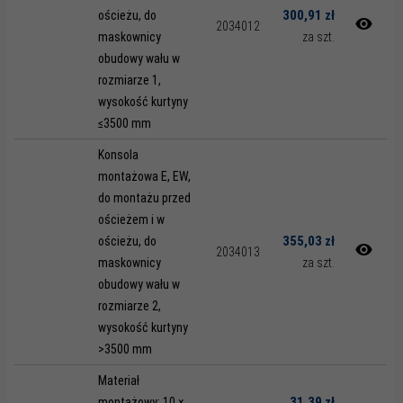
300,91 zł
ościeżu, do
2034012
maskownicy
za szt.
obudowy wału w
rozmiarze 1,
wysokość kurtyny
≤3500 mm
Konsola
montażowa E, EW,
do montażu przed
ościeżem i w
355,03 zł
ościeżu, do
2034013
maskownicy
za szt.
obudowy wału w
rozmiarze 2,
wysokość kurtyny
>3500 mm
Materiał
31,39 zł
montażowy: 10 ×