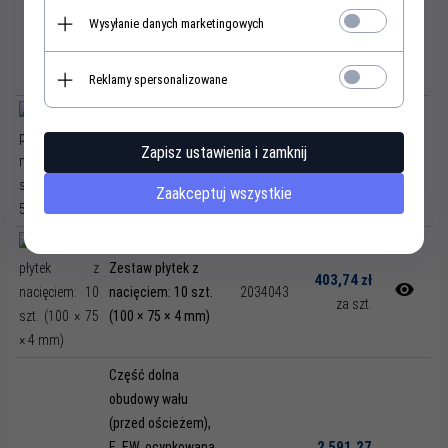
Zestaw płytek z
Wysyłanie danych marketingowych
148,29 zł
nacięciem, 10
2034035
sztuk, 210 x 55 x 1
za szt.
mm
Reklamy spersonalizowane
Zestaw płytek z
334,46 zł
nacięciem, 20
Zapisz ustawienia i zamknij
2034036
sztuk, 210 x 55 x 2
za szt.
Zaakceptuj wszystkie
mm
Zestaw płytek z
403,74 zł
nacięciem: 10 szt.
2034043
za szt.
(100 × 75 × 4 mm)
Część dolna
obudowy wału
(przed ościeżem),
2 591,27
E, EW, ocynkowana,