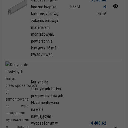
zł
boczne łożysko
N6581
kulkowe, z listwą
za m²
zakończeniową i
materiałem
montażowym,
powierzchnia
kurtyny ≤ 16 m2 –
EW30 / EW60
Kurtyna do
tekstylnych kurtyn
przeciwpożarowych
EI, zamontowana
na wale
nawijającym
4 408,62
wyposażonym w