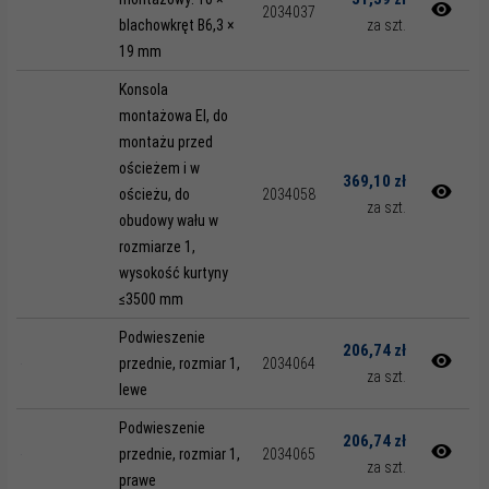
2034037
blachowkręt B6,3 ×
za szt.
19 mm
Konsola
montażowa EI, do
montażu przed
ościeżem i w
369,10 zł
ościeżu, do
2034058
za szt.
obudowy wału w
rozmiarze 1,
wysokość kurtyny
≤3500 mm
Podwieszenie
206,74 zł
przednie, rozmiar 1,
2034064
za szt.
lewe
Podwieszenie
206,74 zł
przednie, rozmiar 1,
2034065
za szt.
prawe