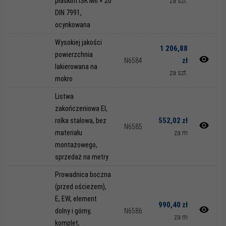
płaskim ISK M6 × 20
za szt.
DIN 7991,
ocynkowana
Wysokiej jakości
1 206,88
powierzchnia
zł
N6584
lakierowana na
za szt.
mokro
Listwa
zakończeniowa EI,
552,02 zł
rolka stalowa, bez
N6585
materiału
za m
montażowego,
sprzedaż na metry
Prowadnica boczna
(przed ościeżem),
E, EW, element
990,40 zł
dolny i górny,
N6586
za m
komplet,