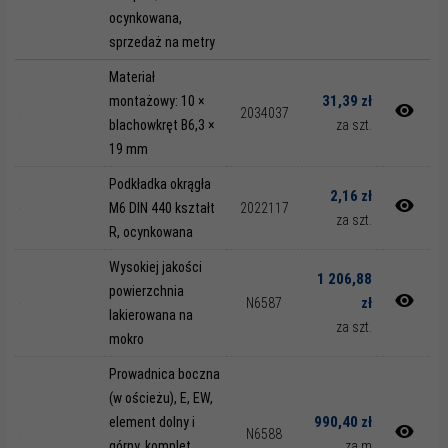
ocynkowana,
sprzedaż na metry
Materiał
31,39 zł
montażowy: 10 ×
2034037
blachowkręt B6,3 ×
za szt.
19 mm
Podkładka okrągła
2,16 zł
M6 DIN 440 kształt
2022117
za szt.
R, ocynkowana
Wysokiej jakości
1 206,88
powierzchnia
zł
N6587
lakierowana na
za szt.
mokro
Prowadnica boczna
(w ościeżu), E, EW,
990,40 zł
element dolny i
N6588
górny, komplet,
za m