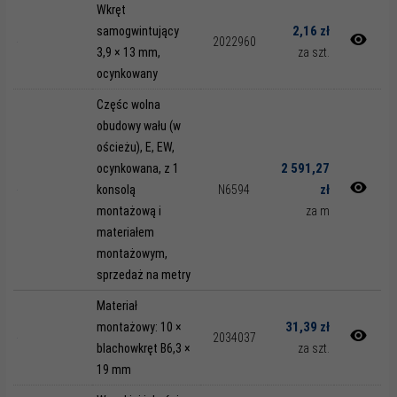
Wkręt
2,16 zł
samogwintujący
2022960
3,9 × 13 mm,
za szt.
ocynkowany
Częśc wolna
obudowy wału (w
ościeżu), E, EW,
2 591,27
ocynkowana, z 1
zł
konsolą
N6594
montażową i
za m
materiałem
montażowym,
sprzedaż na metry
Materiał
31,39 zł
montażowy: 10 ×
2034037
blachowkręt B6,3 ×
za szt.
19 mm