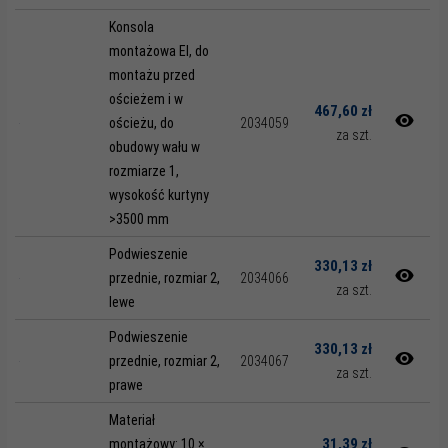
Konsola
montażowa EI, do
montażu przed
ościeżem i w
467,60 zł
ościeżu, do
2034059
za szt.
obudowy wału w
rozmiarze 1,
wysokość kurtyny
>3500 mm
Podwieszenie
330,13 zł
przednie, rozmiar 2,
2034066
za szt.
lewe
Podwieszenie
330,13 zł
przednie, rozmiar 2,
2034067
za szt.
prawe
Materiał
31,39 zł
montażowy: 10 ×