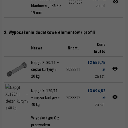
2034037
blachowkręt B6,3 ×
za szt.
19 mm
2. Wyposażenie dodatkowe elementów / profili
Cena
Nazwa
Nr art.
brutto
12 659,75
Napęd XL80/11 –
zł
ciężar kurtyny ≥
2033311
20 kg
za szt.
13 694,52
Napęd XL120/11
zł
– ciężar kurtyny ≥
2033312
40 kg
za szt.
Wtyczka typu C z
przewodem