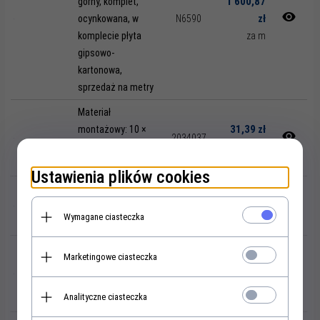
1 600,87
górny, komplet,
zł
ocynkowana, w
N6590
komplecie płyta
za m
gipsowo-
kartonowa,
sprzedaż na metry
Materiał
31,39 zł
montażowy: 10 ×
2034037
blachowkręt B6,3 ×
za szt.
19 mm
Ustawienia plików cookies
Podkładka okrągła
2,16 zł
M6 DIN 440 kształt
2022117
za szt.
Wymagane ciasteczka
R, ocynkowana
Wysokiej jakości
1 206,88
Marketingowe ciasteczka
powierzchnia
zł
N6591
lakierowana na
za szt.
Analityczne ciasteczka
mokro