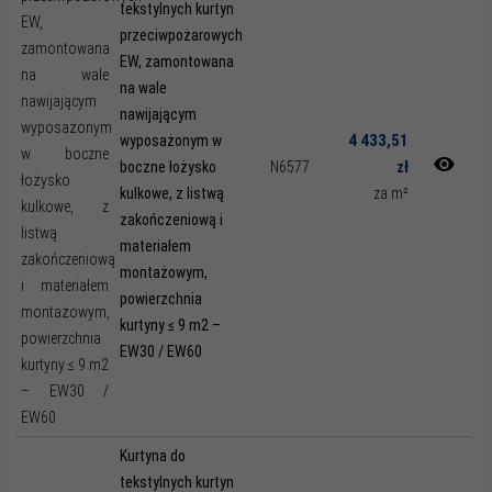
tekstylnych kurtyn
przeciwpożarowych
EW, zamontowana
na wale
nawijającym
4 433,51
wyposażonym w
zł
boczne łożysko
N6577
kulkowe, z listwą
za m²
zakończeniową i
materiałem
montażowym,
powierzchnia
kurtyny ≤ 9 m2 –
EW30 / EW60
Kurtyna do
tekstylnych kurtyn