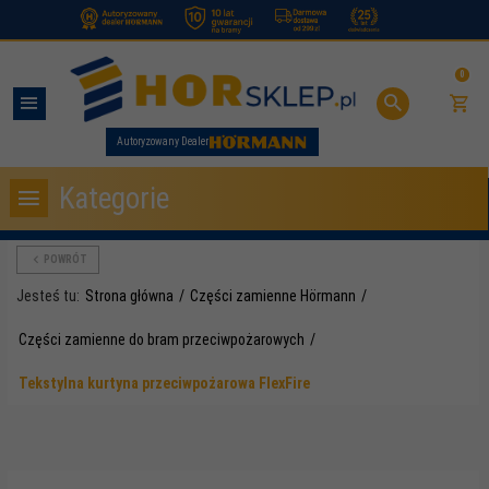
.
0
Autoryzowany Dealer
Kategorie
POWRÓT
Jesteś tu:
Strona główna
Części zamienne Hörmann
Części zamienne do bram przeciwpożarowych
Tekstylna kurtyna przeciwpożarowa FlexFire