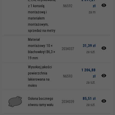
zł
z 1 konsolą
N6592
montażową i
za m
materiałem
montażowym,
sprzedaż na metry
Materiał
31,39 zł
montażowy: 10 ×
2034037
blachowkręt B6,3 ×
za szt.
19 mm
Wysokiej jakości
1 206,88
powierzchnia
zł
N6593
lakierowana na
za szt.
mokro
85,51 zł
Osłona bocznego
2034039
otworu ramy wału
za szt.