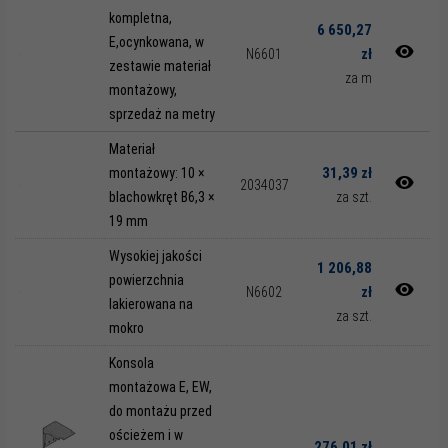
kompletna,
6 650,27
E,ocynkowana, w
zł
N6601
zestawie materiał
za m
montażowy,
sprzedaż na metry
Materiał
31,39 zł
montażowy: 10 ×
2034037
blachowkręt B6,3 ×
za szt.
19 mm
Wysokiej jakości
1 206,88
powierzchnia
zł
N6602
lakierowana na
za szt.
mokro
Konsola
montażowa E, EW,
do montażu przed
ościeżem i w
276,01 zł