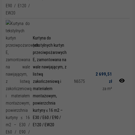
Kurtyna do
tekstylnych kurtyn
przeciwpożarowych
E, zamontowana na
wale nawijającym, z
2 699,51
listwą
zł
zakończeniową i
N6575
materiałem
za m²
montażowym,
powierzchnia
kurtyny ≤ 16 m2 –
E30 / E60 / E90 /
E120 / EW20