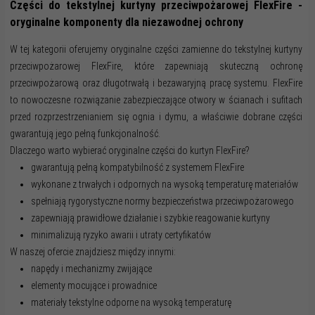
Części do tekstylnej kurtyny przeciwpożarowej FlexFire -
oryginalne komponenty dla niezawodnej ochrony
W tej kategorii oferujemy oryginalne części zamienne do tekstylnej kurtyny
przeciwpożarowej FlexFire, które zapewniają skuteczną ochronę
przeciwpożarową oraz długotrwałą i bezawaryjną pracę systemu. FlexFire
to nowoczesne rozwiązanie zabezpieczające otwory w ścianach i sufitach
przed rozprzestrzenianiem się ognia i dymu, a właściwie dobrane części
gwarantują jego pełną funkcjonalność.
Dlaczego warto wybierać oryginalne części do kurtyn FlexFire?
gwarantują pełną kompatybilność z systemem FlexFire
wykonane z trwałych i odpornych na wysoką temperaturę materiałów
spełniają rygorystyczne normy bezpieczeństwa przeciwpożarowego
zapewniają prawidłowe działanie i szybkie reagowanie kurtyny
minimalizują ryzyko awarii i utraty certyfikatów
W naszej ofercie znajdziesz między innymi:
napędy i mechanizmy zwijające
elementy mocujące i prowadnice
materiały tekstylne odporne na wysoką temperaturę