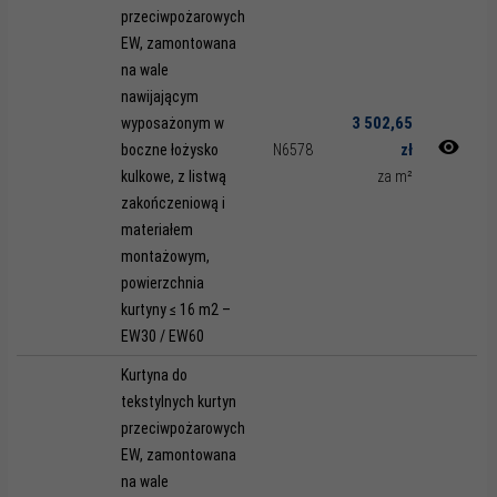
przeciwpożarowych
EW, zamontowana
na wale
nawijającym
3 502,65
wyposażonym w
zł
boczne łożysko
N6578
kulkowe, z listwą
za m²
zakończeniową i
materiałem
montażowym,
powierzchnia
kurtyny ≤ 16 m2 –
EW30 / EW60
Kurtyna do
tekstylnych kurtyn
przeciwpożarowych
EW, zamontowana
na wale