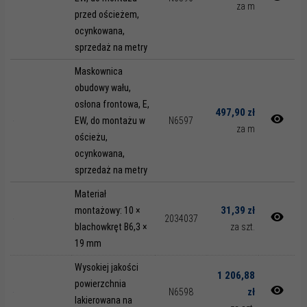
za m
przed ościeżem,
ocynkowana,
sprzedaż na metry
Maskownica
obudowy wału,
osłona frontowa, E,
497,90 zł
EW, do montażu w
N6597
za m
ościeżu,
ocynkowana,
sprzedaż na metry
Materiał
31,39 zł
montażowy: 10 ×
2034037
blachowkręt B6,3 ×
za szt.
19 mm
Wysokiej jakości
1 206,88
powierzchnia
zł
N6598
lakierowana na