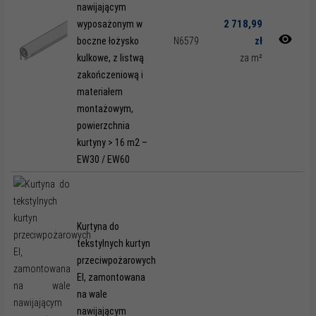
nawijającym
2 718,99
wyposażonym w
zł
boczne łożysko
N6579
kulkowe, z listwą
za m²
zakończeniową i
materiałem
montażowym,
powierzchnia
kurtyny > 16 m2 –
EW30 / EW60
Kurtyna do
tekstylnych kurtyn
przeciwpożarowych
EI, zamontowana
na wale
nawijającym