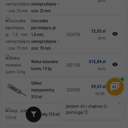
za m
samoprzylepna –
szer. 25 mm
Uszczelka
pęczniejąca, gr.
72,52 zł
1,8 mm,
2024725
za m
samoprzylepna –
szer. 70 mm
575,84 zł
Wełna mineralna
2021150
luzem, 10 kg
za m
Silikon
59,53 zł
transparentny,
2039200
za szt.
310 ml
59,53 zł
Akryl biały, 310 ml
2039210
za szt.