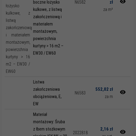
zł
boczne łożysko
N6582
kulkowe, z listwą
za m²
zakończeniową i
materiałem
montażowym,
powierzchnia
kurtyny > 16 m2 –
EW30 / EW60
Listwa
552,02 zł
zakończeniowa
N6583
obciążeniowa, E,
za m
EW
Materiał
montażowy: Śruba
2,16 zł
z łbem stożkowym
2022818