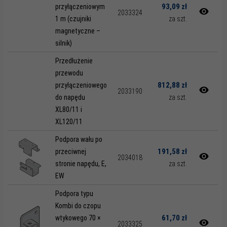
93,09 zł
przyłączeniowym
2033324
1 m (czujniki
za szt.
magnetyczne –
silnik)
Przedłużenie
przewodu
812,88 zł
przyłączeniowego
2033190
do napędu
za szt.
XL80/11 i
XL120/11
Podpora wału po
191,58 zł
przeciwnej
2034018
stronie napędu, E,
za szt.
EW
Podpora typu
Kombi do czopu
61,70 zł
wtykowego 70 ×
2033325