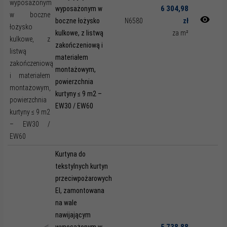
6 304,98
wyposażonym w
zł
boczne łożysko
N6580
kulkowe, z listwą
za m²
zakończeniową i
materiałem
montażowym,
powierzchnia
kurtyny ≤ 9 m2 –
EW30 / EW60
Kurtyna do
tekstylnych kurtyn
przeciwpożarowych
EI, zamontowana
na wale
nawijającym
5 738,88
wyposażonym w