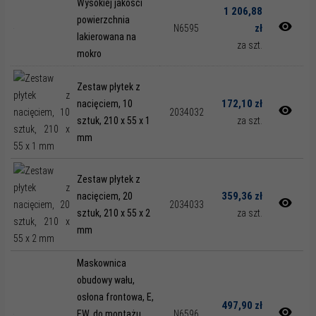
Wysokiej jakości
1 206,88
powierzchnia
zł
N6595
lakierowana na
za szt.
mokro
Zestaw płytek z
172,10 zł
nacięciem, 10
2034032
sztuk, 210 x 55 x 1
za szt.
mm
Zestaw płytek z
359,36 zł
nacięciem, 20
2034033
sztuk, 210 x 55 x 2
za szt.
mm
Maskownica
obudowy wału,
osłona frontowa, E,
497,90 zł
EW, do montażu
N6596