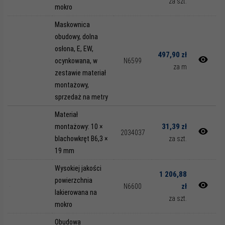
za szt.
mokro
Maskownica
obudowy, dolna
osłona, E, EW,
497,90 zł
ocynkowana, w
N6599
za m
zestawie materiał
montażowy,
sprzedaż na metry
Materiał
31,39 zł
montażowy: 10 ×
2034037
blachowkręt B6,3 ×
za szt.
19 mm
Wysokiej jakości
1 206,88
powierzchnia
zł
N6600
lakierowana na
za szt.
mokro
Obudowa