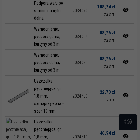
Podpora wału po
108,24 zł
stronie napędu,
2034070
za szt.
dolna
Wzmocnienie,
88,76 zł
podpora górna,
2034069
za szt.
kurtyny od 3 m
Wzmocnienie,
88,76 zł
podpora dolna,
2034071
za szt.
kurtyny od 3 m
Uszczelka
pęczniejąca, gr.
22,73 zł
1,8 mm,
2024700
za m
samoprzylepna –
szer. 10 mm
Uszczelka
pęczniejąca, gr.
46,54 zł
1,8 mm,
2024710