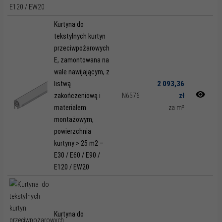
Kurtyna do
tekstylnych kurtyn
przeciwpożarowych
E, zamontowana na
wale nawijającym, z
2 093,36
listwą
zł
zakończeniową i
N6576
materiałem
za m²
montażowym,
powierzchnia
kurtyny > 25 m2 –
E30 / E60 / E90 /
E120 / EW20
Kurtyna do