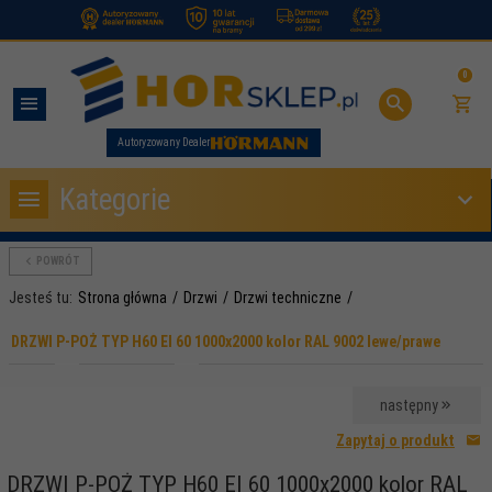
.
0
Autoryzowany Dealer
Kategorie
POWRÓT
Jesteś tu:
Strona główna
Drzwi
Drzwi techniczne
DRZWI P-POŻ TYP H60 EI 60 1000x2000 kolor RAL 9002 lewe/prawe
następny
Zapytaj o produkt
DRZWI P-POŻ TYP H60 EI 60 1000x2000 kolor RAL