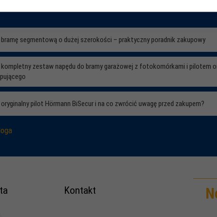
ć bramę segmentową o dużej szerokości – praktyczny poradnik zakupowy
ć kompletny zestaw napędu do bramy garażowej z fotokomórkami i pilotem o
upującego
 oryginalny pilot Hörmann BiSecur i na co zwrócić uwagę przed zakupem?
loga
ta
Kontakt
N