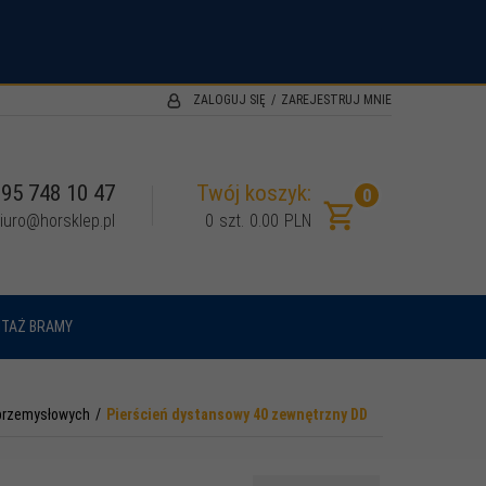
.
ZALOGUJ SIĘ
ZAREJESTRUJ MNIE
95 748 10 47
Twój koszyk:
0
iuro@horsklep.pl
0
szt.
0.00
PLN
TAŻ BRAMY
 przemysłowych
Pierścień dystansowy 40 zewnętrzny DD