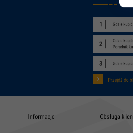
1
Gdzie kupi
Gdzie kupi
2
Poradnik k
3
Gdzie kupić
Przejdź do b
Informacje
Obsługa klien