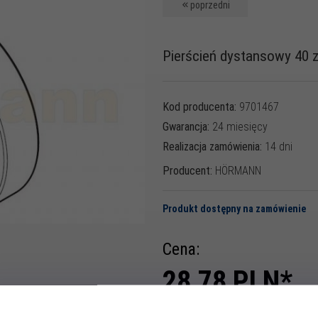
poprzedni
Pierścień dystansowy 40 
Kod producenta:
9701467
Gwarancja:
24 miesięcy
Realizacja zamówienia:
14 dni
Producent:
HÖRMANN
Produkt dostępny na zamówienie
Cena:
28,
78
PLN*
* z podatkiem 23% VAT