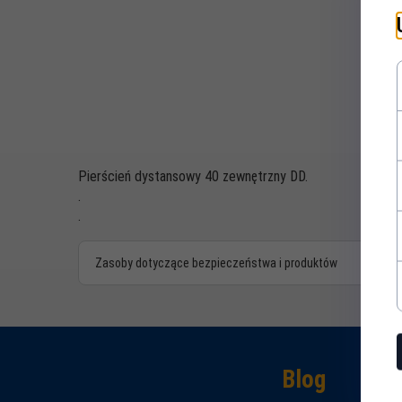
Pierścień dystansowy 40 zewnętrzny DD.
.
.
Zasoby dotyczące bezpieczeństwa i produktów
Blog