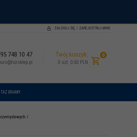
.
ZALOGUJ SIĘ
ZAREJESTRUJ MNIE
95 748 10 47
Twój koszyk:
0
iuro@horsklep.pl
0
szt.
0.00
PLN
TAŻ BRAMY
 przemysłowych