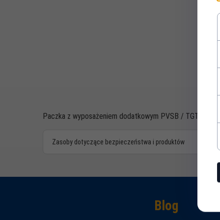
Paczka z wyposażeniem dodatkowym PVSB / TGT.
Zasoby dotyczące bezpieczeństwa i produktów
Blog