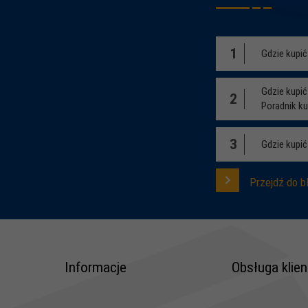
1
Gdzie kupi
Gdzie kupi
2
Poradnik k
3
Gdzie kupić
Przejdź do b
Informacje
Obsługa klien