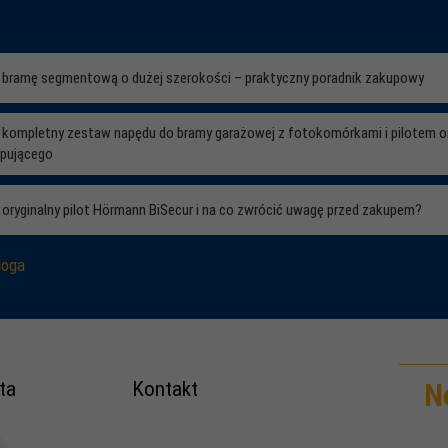
ć bramę segmentową o dużej szerokości – praktyczny poradnik zakupowy
ć kompletny zestaw napędu do bramy garażowej z fotokomórkami i pilotem o
upującego
 oryginalny pilot Hörmann BiSecur i na co zwrócić uwagę przed zakupem?
loga
ta
Kontakt
N