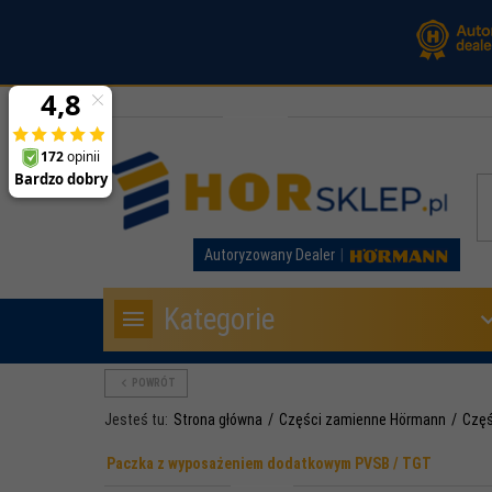
Autoryzowany Dealer
Kategorie
POWRÓT
Jesteś tu:
Strona główna
Części zamienne Hörmann
Częś
Paczka z wyposażeniem dodatkowym PVSB / TGT