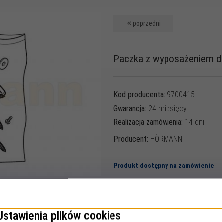
poprzedni
Paczka z wyposażeniem 
Kod producenta:
9700415
Gwarancja:
24 miesięcy
Realizacja zamówienia:
14 dni
Producent:
HÖRMANN
Produkt dostępny na zamówienie
Cena:
92,
99
PLN*
Ustawienia plików cookies