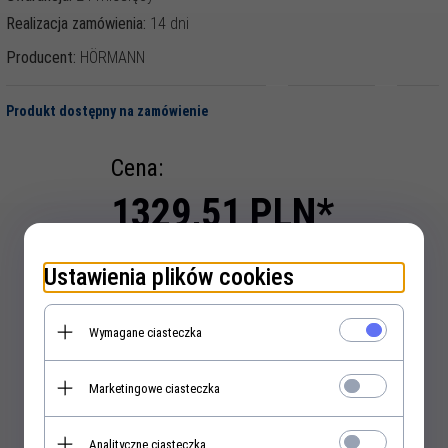
Realizacja zamówienia:
14 dni
Producent:
HÖRMANN
Produkt dostępny na zamówienie
Cena:
1329,
51
PLN*
* z podatkiem 23% VAT
Ustawienia plików cookies
szt.
Wymagane ciasteczka
Marketingowe ciasteczka
KUP TERAZ!
Analityczne ciasteczka