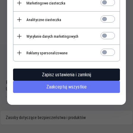
Marketingowe ciasteczka
KUP TERAZ!
Analityczne ciasteczka
Wysyłanie danych marketingowych
Reklamy spersonalizowane
Opis produktu
Zapisz ustawienia i zamknij
Płytka dokręcana do HR 120, brama rolowana na zewnątrz.
Zaakceptuj wszystkie
Uwaga: nie dotyczy bram rolowanych ręcznie.
.
.
Zasoby dotyczące bezpieczeństwa i produktów