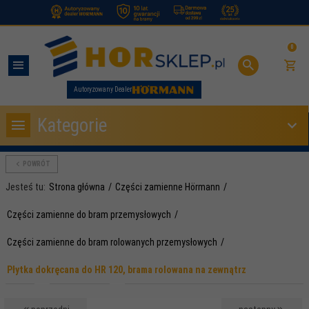
.
0
Autoryzowany Dealer
Kategorie
POWRÓT
Jesteś tu:
Strona główna
Części zamienne Hörmann
Części zamienne do bram przemysłowych
Części zamienne do bram rolowanych przemysłowych
Płytka dokręcana do HR 120, brama rolowana na zewnątrz