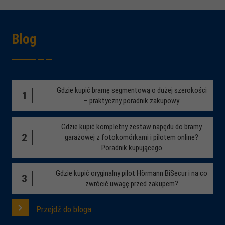
Blog
Gdzie kupić bramę segmentową o dużej szerokości
1
– praktyczny poradnik zakupowy
Gdzie kupić kompletny zestaw napędu do bramy
2
garażowej z fotokomórkami i pilotem online?
Poradnik kupującego
Gdzie kupić oryginalny pilot Hörmann BiSecur i na co
3
zwrócić uwagę przed zakupem?
Przejdź do bloga