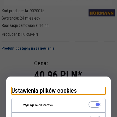
Kod producenta:
9020015
Gwarancja:
24 miesięcy
Realizacja zamówienia:
14 dni
Producent:
HÖRMANN
Produkt dostępny na zamówienie
Cena:
40,
96
PLN*
* z podatkiem 23% VAT
Ustawienia plików cookies
szt.
Wymagane ciasteczka