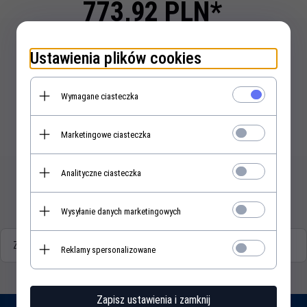
773,
92
PLN*
* z podatkiem 23% VAT
Ustawienia plików cookies
szt.
Wymagane ciasteczka
Marketingowe ciasteczka
KUP TERAZ!
Analityczne ciasteczka
Wysyłanie danych marketingowych
Zasoby dotyczące bezpieczeństwa i produktów
Reklamy spersonalizowane
Zapisz ustawienia i zamknij