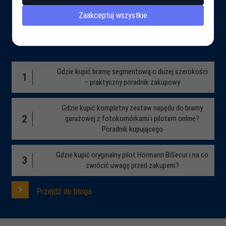
Zaakceptuj wszystkie
Blog
Gdzie kupić bramę segmentową o dużej szerokości
1
– praktyczny poradnik zakupowy
Gdzie kupić kompletny zestaw napędu do bramy
2
garażowej z fotokomórkami i pilotem online?
Poradnik kupującego
Gdzie kupić oryginalny pilot Hörmann BiSecur i na co
3
zwrócić uwagę przed zakupem?
Przejdź do bloga