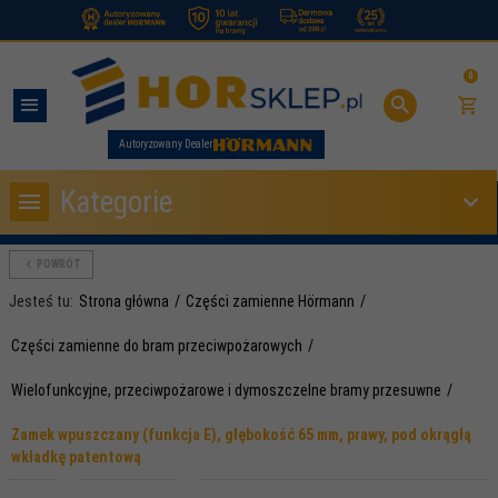
.
0
Autoryzowany Dealer
Kategorie
POWRÓT
Jesteś tu:
Strona główna
Części zamienne Hörmann
Części zamienne do bram przeciwpożarowych
Wielofunkcyjne, przeciwpożarowe i dymoszczelne bramy przesuwne
Zamek wpuszczany (funkcja E), głębokość 65 mm, prawy, pod okrągłą
wkładkę patentową