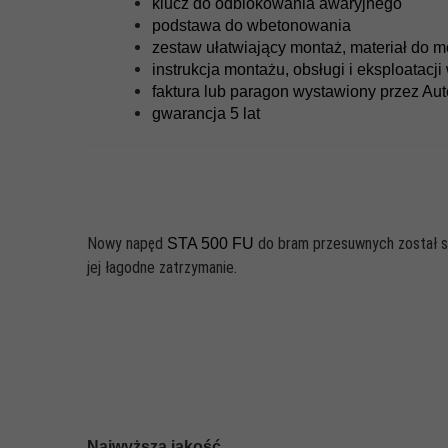
klucz do odblokowania awaryjnego
podstawa do wbetonowania
zestaw ułatwiający montaż, materiał do 
instrukcja montażu, obsługi i eksploatacji
faktura lub paragon wystawiony przez A
gwarancja 5 lat
Nowy napęd
do bram przesuwnych został s
STA 500 FU
jej łagodne zatrzymanie.
Najwyższa jakość