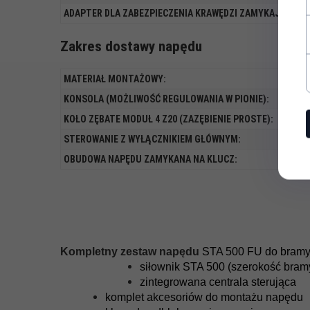
ADAPTER DLA ZABEZPIECZENIA KRAWĘDZI ZAMYKAJĄCEJ:
Zakres dostawy napędu
MATERIAŁ MONTAŻOWY:
KONSOLA (MOŻLIWOŚĆ REGULOWANIA W PIONIE):
KOŁO ZĘBATE MODUŁ 4 Z20 (ZAZĘBIENIE PROSTE):
STEROWANIE Z WYŁĄCZNIKIEM GŁÓWNYM:
OBUDOWA NAPĘDU ZAMYKANA NA KLUCZ:
Kompletny zestaw napędu
STA 500 FU do bramy 
siłownik STA 500 (szerokość bram
zintegrowana centrala sterująca
komplet akcesoriów do montażu napędu