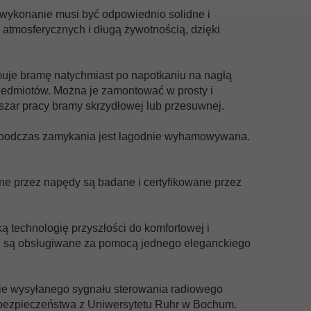
ykonanie musi być odpowiednio solidne i
 atmosferycznych i długą żywotnością, dzięki
uje bramę natychmiast po napotkaniu na nagłą
edmiotów. Można je zamontować w prosty i
szar pracy bramy skrzydłowej lub przesuwnej.
a podczas zamykania jest łagodnie wyhamowywana.
ne przez napędy są badane i certyfikowane przez
technologię przyszłości do komfortowej i
je są obsługiwane za pomocą jednego eleganckiego
e wysyłanego sygnału sterowania radiowego
. bezpieczeństwa z Uniwersytetu Ruhr w Bochum.