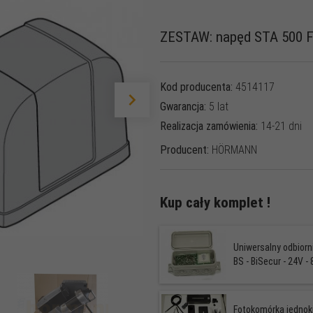
ZESTAW: napęd STA 500 FU
Kod producenta:
4514117
Gwarancja:
5 lat
Realizacja zamówienia:
14-21 dni
Producent:
HÖRMANN
Kup cały komplet !
Uniwersalny odbior
BS - BiSecur - 24V -
Fotokomórka jednok