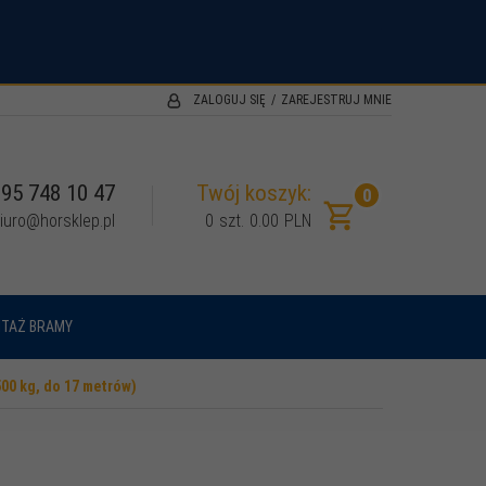
.
ZALOGUJ SIĘ
ZAREJESTRUJ MNIE
95 748 10 47
Twój koszyk:
0
iuro@horsklep.pl
0
szt.
0.00
PLN
TAŻ BRAMY
00 kg, do 17 metrów)