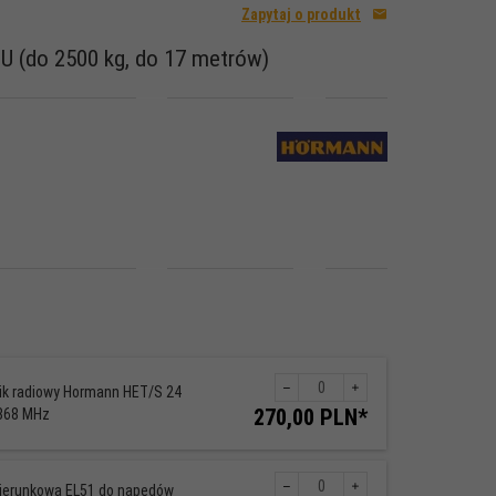
Zapytaj o produkt
 (do 2500 kg, do 17 metrów)
nik radiowy Hormann HET/S 24
Ilość
270,
00
PLN*
 868 MHz
dla
produktu
69
ierunkowa EL51 do napędów
Ilość