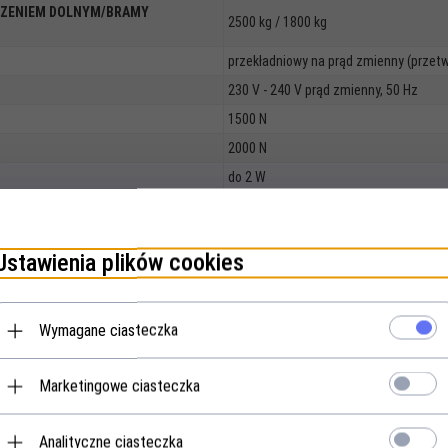
DZENIEM DOLNYM/BRAMY
2500 kg / 1800 kg
przekładniowy na prąd zmienny (przetw
230 V - 240 V prąd zmienny, 50 Hz
1500 N
2000 N
do 2 W
tworzywo sztuczne odporne na działa
-20 st. C do +60 st. C
Ustawienia plików cookies
IP 65
tak (oddzielna obudowa)
IP 65
Wymagane ciasteczka
brak
tak
Marketingowe ciasteczka
tak
tak
Analityczne ciasteczka