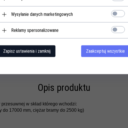
tak
Wysyłanie danych marketingowych
Reklamy spersonalizowane
tak
tak
tak
Zapisz ustawienia i zamknij
Zaakceptuj wszystkie
tak
tak
Opis produktu
przesuwnej w skład którego wchodzi:
y do 17000 mm, ciężar bramy do 2500 kg)