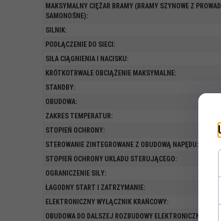
MAKSYMALNY CIĘŻAR BRAMY (BRAMY SZYNOWE Z PROWA
SAMONOŚNE):
SILNIK:
PODŁĄCZENIE DO SIECI:
SIŁA CIĄGNIENIA I NACISKU:
KRÓTKOTRWAŁE OBCIĄŻENIE MAKSYMALNE:
STANDBY:
OBUDOWA:
ZAKRES TEMPERATUR:
STOPIEŃ OCHRONY:
STEROWANIE ZINTEGROWANE Z OBUDOWĄ NAPĘDU:
STOPIEŃ OCHRONY UKŁADU STERUJĄCEGO:
OGRANICZENIE SIŁY:
ŁAGODNY START I ZATRZYMANIE:
ELEKTRONICZNY WYŁĄCZNIK KRAŃCOWY:
OBUDOWA DO DALSZEJ ROZBUDOWY ELEKTRONICZNEJ: