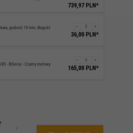
739,
97
PLN*
dla
produktu
108
lowa, grubość 10 mm, długość
Ilość
36,
00
PLN*
dla
produktu
4087
Ilość
 BS - BiSecur - Czarny matowy
165,
00
PLN*
dla
produktu
4171
*