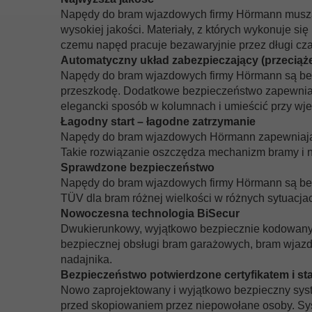
Napędy do bram wjazdowych firmy Hörmann muszą 
wysokiej jakości. Materiały, z których wykonuje si
czemu napęd pracuje bezawaryjnie przez długi cza
Automatyczny układ zabezpieczający (przeciąż
Napędy do bram wjazdowych firmy Hörmann są bezp
przeszkodę. Dodatkowe bezpieczeństwo zapewniaj
elegancki sposób w kolumnach i umieścić przy wje
Łagodny start – łagodne zatrzymanie
Napędy do bram wjazdowych Hörmann zapewniają c
Takie rozwiązanie oszczędza mechanizm bramy i n
Sprawdzone bezpieczeństwo
Napędy do bram wjazdowych firmy Hörmann są bezp
TÜV dla bram różnej wielkości w różnych sytuac
Nowoczesna technologia BiSecur
Dwukierunkowy, wyjątkowo bezpiecznie kodowany s
bezpiecznej obsługi bram garażowych, bram wjazd
nadajnika.
Bezpieczeństwo potwierdzone certyfikatem i st
Nowo zaprojektowany i wyjątkowo bezpieczny sys
przed skopiowaniem przez niepowołane osoby. Sys