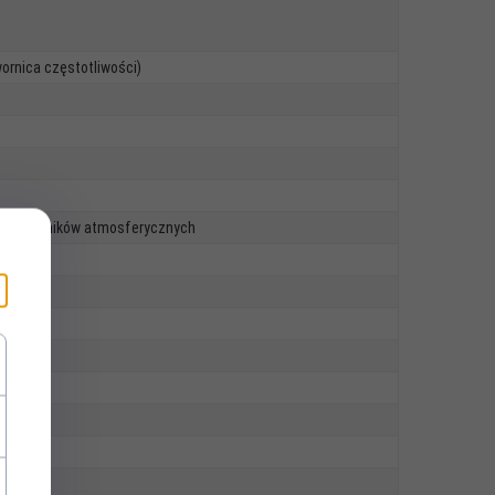
ornica częstotliwości)
nie czynników atmosferycznych