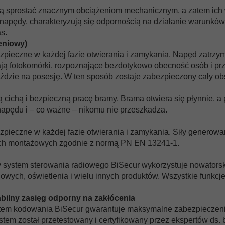
sprostać znacznym obciążeniom mechanicznym, a zatem ich w
ę napędy, charakteryzują się odpornością na działanie warunków
s.
eniowy)
ieczne w każdej fazie otwierania i zamykania. Napęd zatrzym
ą fotokomórki, rozpoznające bezdotykowo obecność osób i prz
ździe na posesję. W ten sposób zostaje zabezpieczony cały ob
ichą i bezpieczną pracę bramy. Brama otwiera się płynnie, 
apędu i – co ważne – nikomu nie przeszkadza.
ieczne w każdej fazie otwierania i zamykania. Siły generowa
jach montażowych zgodnie z normą PN EN 13241-1.
ystem sterowania radiowego BiSecur wykorzystuje nowatorską 
owych, oświetlenia i wielu innych produktów. Wszystkie funkc
abilny zasięg odporny na zakłócenia
tem kodowania BiSecur gwarantuje maksymalne zabezpieczeni
tem został przetestowany i certyfikowany przez ekspertów ds