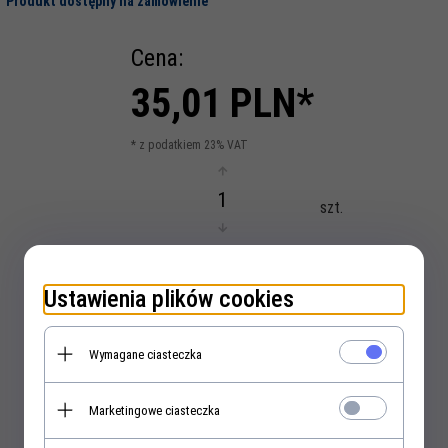
Produkt dostępny na zamówienie
Cena:
35,
01
PLN*
* z podatkiem 23% VAT
szt.
Ustawienia plików cookies
KUP TERAZ!
Wymagane ciasteczka
Marketingowe ciasteczka