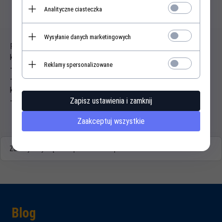
Analityczne ciasteczka
Opis produktu
Wysyłanie danych marketingowych
Przewód przyłaczeniowy, 6-żyłowy, do sterownika na klucz,
kodowanego lub transpondera, tylko 24 V:
Reklamy spersonalizowane
- jednostronnie izolowany
- przewód zasilajacy do sterowników wewnątrznych i
kodowanych
Zapisz ustawienia i zamknij
- nadaje się do przesyłania impulsu do wszystkich sterowników
Zaakceptuj wszystkie
Zasoby dotyczące bezpieczeństwa i produktów
Blog