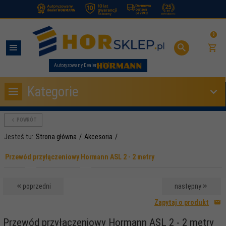
.
0
Autoryzowany Dealer
Kategorie
POWRÓT
Jesteś tu:
Strona główna
Akcesoria
Przewód przyłączeniowy Hormann ASL 2 - 2 metry
poprzedni
następny
Zapytaj o produkt
Przewód przyłączeniowy Hormann ASL 2 - 2 metry