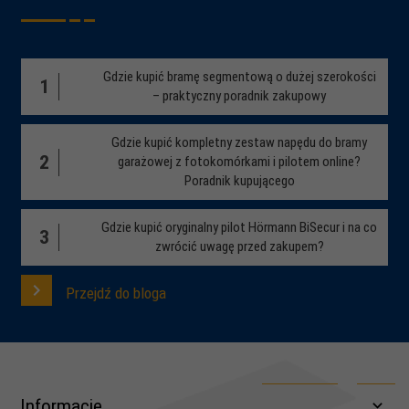
Gdzie kupić bramę segmentową o dużej szerokości
1
– praktyczny poradnik zakupowy
Gdzie kupić kompletny zestaw napędu do bramy
2
garażowej z fotokomórkami i pilotem online?
Poradnik kupującego
Gdzie kupić oryginalny pilot Hörmann BiSecur i na co
3
zwrócić uwagę przed zakupem?
Przejdź do bloga
Informacje