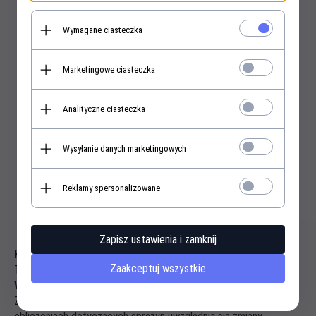
szt.
Wymagane ciasteczka
Marketingowe ciasteczka
KUP TERAZ!
Analityczne ciasteczka
Wysyłanie danych marketingowych
Reklamy spersonalizowane
Opis produktu
Zapisz ustawienia i zamknij
Kompatybilność wsteczna
Zaakceptuj wszystkie
Ta sprężyna zastępuje także sprężynę o oznaczeniu
L28
.
Wskazówka dotycząca bezpieczeństwa
Zawsze należy wymieniać obie sprężyny, ponieważ przy