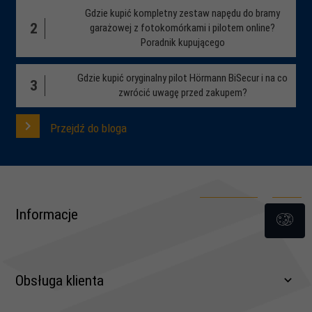
Gdzie kupić kompletny zestaw napędu do bramy
2
garażowej z fotokomórkami i pilotem online?
Poradnik kupującego
Gdzie kupić oryginalny pilot Hörmann BiSecur i na co
3
zwrócić uwagę przed zakupem?
Przejdź do bloga
Informacje
Obsługa klienta
Regulamin, wzory pism dla klientów