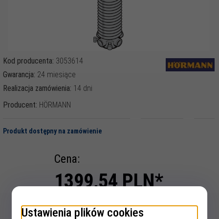
Kod producenta:
3053614
Gwarancja:
24 miesiące
Realizacja zamówienia:
14 dni
Producent:
HÖRMANN
Produkt dostępny na zamówienie
Cena:
1399,
54
PLN*
* z podatkiem 23% VAT
Ustawienia plików cookies