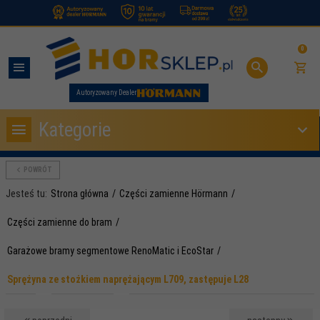
.
0
Autoryzowany Dealer
Kategorie
POWRÓT
Jesteś tu:
Strona główna
Części zamienne Hörmann
Części zamienne do bram
Garażowe bramy segmentowe RenoMatic i EcoStar
Sprężyna ze stożkiem naprężającym L709, zastępuje L28