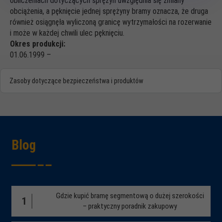
obliczeniach dotyczących sprężyn uwzględnia się zmiany
obciążenia, a pęknięcie jednej sprężyny bramy oznacza, że druga
również osiągnęła wyliczoną granicę wytrzymałości na rozerwanie
i może w każdej chwili ulec pęknięciu.
Okres produkcji:
01.06.1999 –
Zasoby dotyczące bezpieczeństwa i produktów
Blog
Gdzie kupić bramę segmentową o dużej szerokości
1
– praktyczny poradnik zakupowy