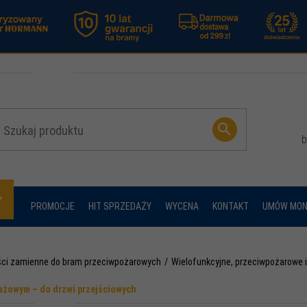
b
PROMOCJE
HIT SPRZEDAŻY
WYCENA
KONTAKT
UMÓW MON
ci zamienne do bram przeciwpożarowych
Wielofunkcyjne, przeciwpożarowe
tażowym – do drzwi przejściowych