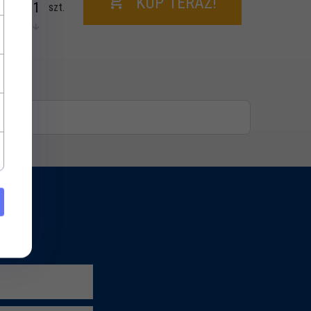
KUP TERAZ!
szt.
Czytaj