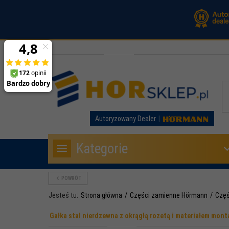
Autoryzowany Dealer
Kategorie
POWRÓT
Jesteś tu:
Strona główna
Części zamienne Hörmann
Częś
Gałka stal nierdzewna z okrągłą rozetą i materiałem mon