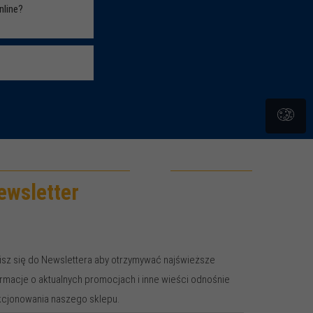
nline?
Czytaj
Czytaj
ewsletter
isz się do Newslettera aby otrzymywać najświeższe
ormacje o aktualnych promocjach i inne wieści odnośnie
kcjonowania naszego sklepu.