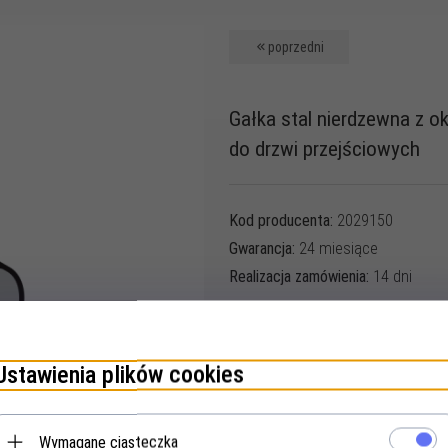
poprzedni
Gałka stal nierdzewna z 
do drzwi przejściowych
Kod producenta:
2029150
Gwarancja:
24 miesiące
Realizacja zamówienia:
14 dni
Producent:
HÖRMANN
Produkt dostępny na zamówienie
Ustawienia plików cookies
Cena:
Wymagane ciasteczka