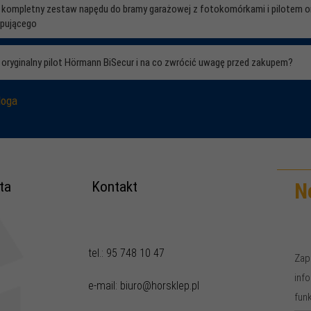
ć kompletny zestaw napędu do bramy garażowej z fotokomórkami i pilotem o
upującego
 oryginalny pilot Hörmann BiSecur i na co zwrócić uwagę przed zakupem?
loga
ta
Kontakt
N
tel.: 95 748 10 47
Zap
inf
e-mail: biuro@horsklep.pl
fun