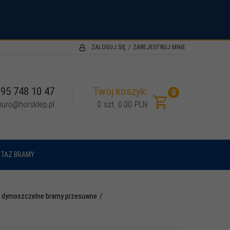
.
ZALOGUJ SIĘ
ZAREJESTRUJ MNIE
95 748 10 47
Twój koszyk:
0
iuro@horsklep.pl
0
szt.
0.00
PLN
TAŻ BRAMY
 i dymoszczelne bramy przesuwne