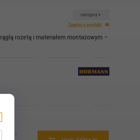
następny
Zapytaj o produkt
okrągłą rozetą i materiałem montażowym –