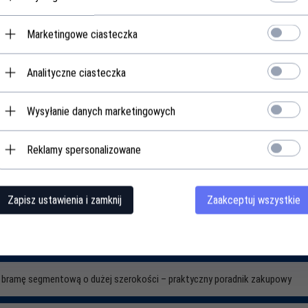
305,
24
PLN*
Marketingowe ciasteczka
* z podatkiem 23% VAT
Analityczne ciasteczka
Wysyłanie danych marketingowych
Reklamy spersonalizowane
Zapisz ustawienia i zamknij
Zaakceptuj wszystkie
ć bramę segmentową o dużej szerokości – praktyczny poradnik zakupowy