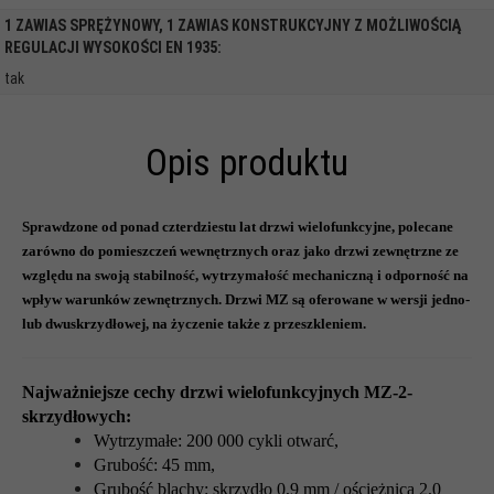
1 ZAWIAS SPRĘŻYNOWY, 1 ZAWIAS KONSTRUKCYJNY Z MOŻLIWOŚCIĄ
REGULACJI WYSOKOŚCI EN 1935:
tak
Opis produktu
Sprawdzone od ponad czterdziestu lat drzwi wielofunkcyjne, polecane
zarówno
do pomieszczeń wewnętrznych oraz jako drzwi zewnętrzne ze
względu na swoją
stabilność, wytrzymałość mechaniczną i odporność na
wpływ warunków zewnętrznych.
Drzwi MZ są oferowane w wersji jedno-
lub dwuskrzydłowej, na życzenie także
z przeszkleniem.
Najważniejsze cechy drzwi wielofunkcyjnych MZ-2-
skrzydłowych:
Wytrzymałe: 200 000 cykli otwarć,
Grubość: 45 mm,
Grubość blachy: skrzydło 0,9 mm / ościeżnica 2,0