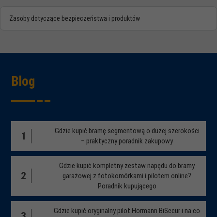
Zasoby dotyczące bezpieczeństwa i produktów
Blog
Gdzie kupić bramę segmentową o dużej szerokości
1
– praktyczny poradnik zakupowy
Gdzie kupić kompletny zestaw napędu do bramy
2
garażowej z fotokomórkami i pilotem online?
Poradnik kupującego
Gdzie kupić oryginalny pilot Hörmann BiSecur i na co
3