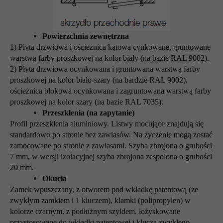
Powierzchnia zewnętrzna
1) Płyta drzwiowa i ościeżnica kątowa cynkowane, gruntowane
warstwą farby proszkowej na kolor biały (na bazie RAL 9002).
2) Płyta drzwiowa ocynkowana i gruntowana warstwą farby
proszkowej na kolor biało-szary (na bardzie RAL 9002),
ościeżnica blokowa ocynkowana i zagruntowana warstwą farby
proszkowej na kolor szary (na bazie RAL 7035).
Przeszklenia (na zapytanie)
Profil przeszklenia aluminiowy. Listwy mocujące znajdują się
standardowo po stronie bez zawiasów. Na życzenie mogą zostać
zamocowane po stronie z zawiasami. Szyba zbrojona o grubości
7 mm, w wersji izolacyjnej szyba zbrojona zespolona o grubości
20 mm.
Okucia
Zamek wpuszczany, z otworem pod wkładkę patentową (ze
zwykłym zamkiem i 1 kluczem), klamki (polipropylen) w
kolorze czarnym, z podłużnym szyldem, łożyskowane
przystosowane do wkładki patentowej i klucza zwykłego.