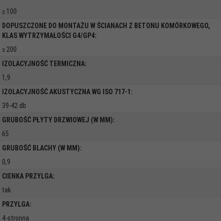
≥ 100
DOPUSZCZONE DO MONTAŻU W ŚCIANACH Z BETONU KOMÓRKOWEGO,
KLAS WYTRZYMAŁOŚCI G4/GP4:
≥ 200
IZOLACYJNOŚĆ TERMICZNA:
1,9
IZOLACYJNOŚĆ AKUSTYCZNA WG ISO 717-1:
39-42 db
GRUBOŚĆ PŁYTY DRZWIOWEJ (W MM):
65
GRUBOŚĆ BLACHY (W MM):
0,9
CIENKA PRZYLGA:
tak
PRZYLGA:
4-stronna