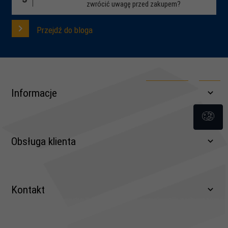
zwrócić uwagę przed zakupem?
Przejdź do bloga
Informacje
Obsługa klienta
Regulamin, wzory pism dla klientów
Formularz zwrotu
Kontakt
Logowanie
Polityka prywatności
Rejestracja
Sposoby płatności