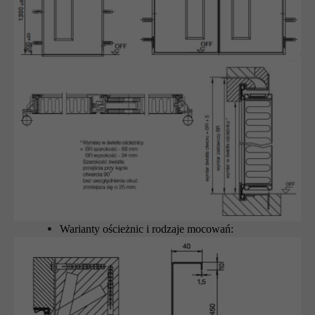
Warianty ościeżnic i rodzaje mocowań: