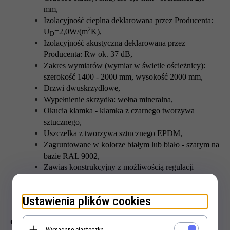
mm,
Izolacyjność cieplna deklarowana przez Producenta:
2
U
=2,0W/(m
K),
D
Izolacyjność akustyczna deklarowana przez
Producenta: Rw ok. 37 dB,
Zakres wymiarów (wymiar w świetle ościeżnicy):
szerokość 1400 - 2000 mm, wysokość 2000 mm,
Drzwi dwuskrzydłowe,
Wypełnienie skrzydła: wełna mineralna,
Okucia klamka - klamka z czarnego tworzywa
sztucznego,
Uszczelka z tworzywa sztucznego EPDM,
Zagruntowane w kolorze białym lub biało - szarym na
bazie RAL 9002,
Zawias konstrukcyjny z możliwością regulacji
wysokości, na skrzydło, zawias sprężynowy,
Specjalna ościeżnica kątowa, skręcona, czterostronna.
Ustawienia plików cookies
Główne elementy budowy drzwi wielofunkcyjnych MZ, 2-
Wymagane ciasteczka