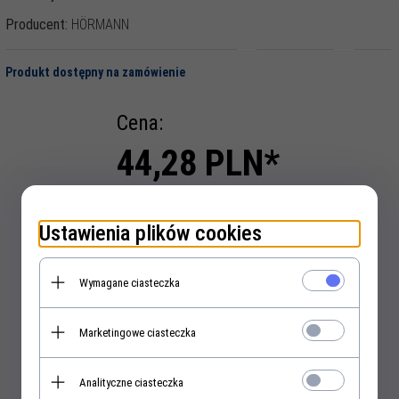
Producent:
HÖRMANN
Produkt dostępny na zamówienie
Cena:
44,
28
PLN*
* z podatkiem 23% VAT
Ustawienia plików cookies
szt.
Wymagane ciasteczka
KUP TERAZ!
Marketingowe ciasteczka
Analityczne ciasteczka