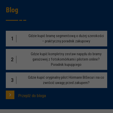
Blog
Gdzie kupić bramę segmentową o dużej szerokości
1
– praktyczny poradnik zakupowy
Gdzie kupić kompletny zestaw napędu do bramy
2
garażowej z fotokomórkami i pilotem online?
Poradnik kupującego
Gdzie kupić oryginalny pilot Hörmann BiSecur i na co
3
zwrócić uwagę przed zakupem?
Przejdź do bloga