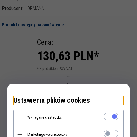
Producent:
HÖRMANN
Produkt dostępny na zamówienie
Cena:
130,
63
PLN*
* z podatkiem 23% VAT
m
Ustawienia plików cookies
KUP TERAZ!
Wymagane ciasteczka
Marketingowe ciasteczka