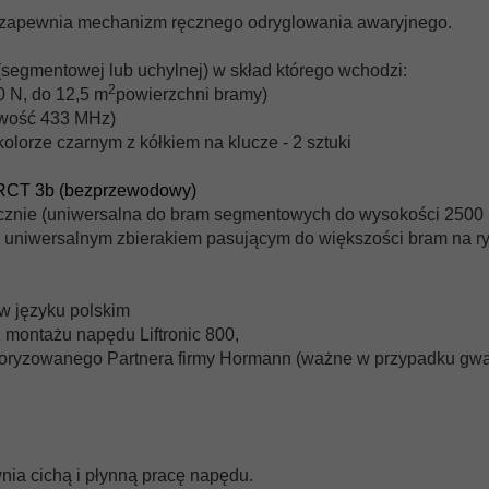
 zapewnia mechanizm ręcznego odryglowania awaryjnego.
segmentowej lub uchylnej) w skład którego wchodzi:
2
0 N, do 12,5 m
powierzchni bramy)
liwość 433 MHz)
olorze czarnym z kółkiem na klucze - 2 sztuki
 RCT 3b (bezprzewodowy)
znie (uniwersalna do bram segmentowych do wysokości 2500 
uniwersalnym zbierakiem pasującym do większości bram na r
 w języku polskim
z montażu napędu Liftronic 800,
utoryzowanego Partnera firmy Hormann (ważne w przypadku gwa
ia cichą i płynną pracę napędu.