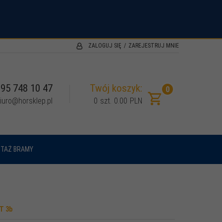
.
ZALOGUJ SIĘ
ZAREJESTRUJ MNIE
95 748 10 47
Twój koszyk:
0
iuro@horsklep.pl
0
szt.
0.00
PLN
TAŻ BRAMY
CT 3b