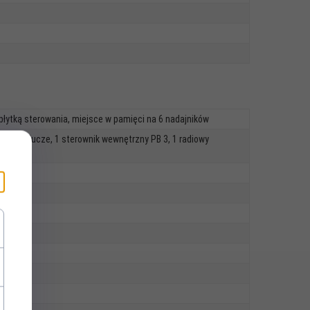
łytką sterowania, miejsce w pamięci na 6 nadajników
iem na klucze, 1 sterownik wewnętrzny PB 3, 1 radiowy