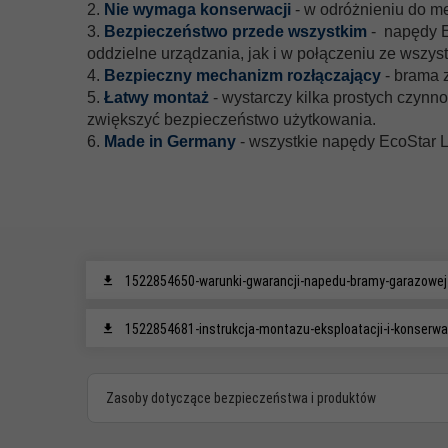
2.
Nie wymaga konserwacji
- w odróżnieniu do m
3.
Bezpieczeństwo przede wszystkim
- napędy E
oddzielne urządzania, jak i w połączeniu ze wszy
4.
Bezpieczny mechanizm rozłączający
- b
rama z
5.
Łatwy montaż
-
wystarczy kilka prostych czyn
zwiększyć bezpieczeństwo użytkowania.
6.
Made in Germany
- w
szystkie napędy EcoStar
1522854650-warunki-gwarancji-napedu-bramy-garazowej-l
1522854681-instrukcja-montazu-eksploatacji-i-konserwa
Zasoby dotyczące bezpieczeństwa i produktów