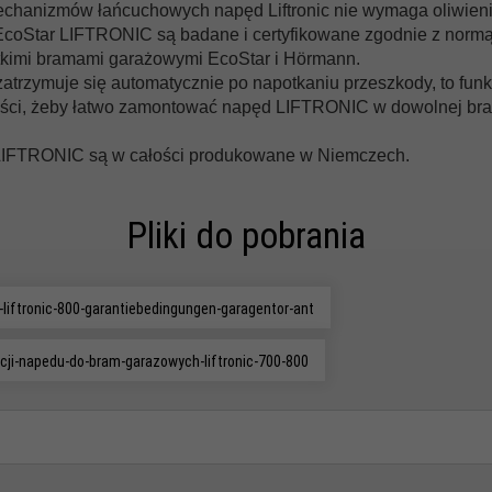
echanizmów łańcuchowych napęd Liftronic nie wymaga oliwien
coStar LIFTRONIC są badane i certyfikowane zgodnie z normą
stkimi bramami garażowymi EcoStar i Hörmann.
atrzymuje się automatycznie po napotkaniu przeszkody, to fun
ności, żeby łatwo zamontować napęd LIFTRONIC w dowolnej bra
 LIFTRONIC są w całości produkowane w Niemczech.
Pliki do pobrania
iftronic-800-garantiebedingungen-garagentor-ant
cji-napedu-do-bram-garazowych-liftronic-700-800