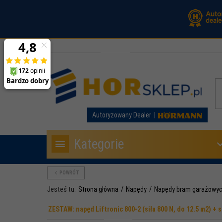
Autoryzowany Dealer
Kategorie
POWRÓT
Jesteś tu:
Strona główna
Napędy
Napędy bram garażowy
ZESTAW: napęd Liftronic 800-2 (siła 800 N, do 12.5 m2) +