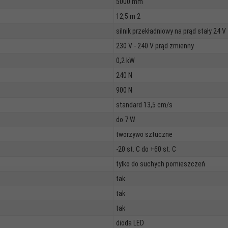
5000 mm
12,5 m 2
silnik przekładniowy na prąd stały 24 V
230 V - 240 V prąd zmienny
0,2 kW
240 N
900 N
standard 13,5 cm/s
do 7 W
tworzywo sztuczne
-20 st. C do +60 st. C
tylko do suchych pomieszczeń
tak
tak
tak
dioda LED