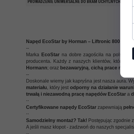
PROWADZENIE UNIWERSALNE DO BRAM UCHYLNYCH I SE
Napęd EcoStar by Horman – Liftronic 800
to ni
--
Marka
EcoStar
na dobre zagościła na polskim 
producenta. Każdy z naszych klientów, którzy z
Hormann
; oraz
bezawaryjną
,
cichą prace napęd
--
Doskonale wiemy jak kapryśna jest nasza aura. W
materiału
, który jest
odporny na działanie waru
trwałą i niezawodną pracę napędów EcoStar
a
d
--
Certyfikowane napędy EcoStar
zapewniają
pełn
--
Samodzielny montaż? Tak!
Postępując zgodnie z 
A jeśli masz kłopot - zadzwoń do naszych specjali
--