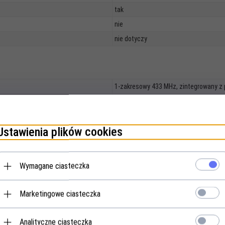
tak
nie
nie dotyczy
1-zakresowy 433 MHz, zintegrowany z p
dwa 4-kanałowe nadajniki RSC 4 z kółk
sterownik kodowany RCT 3b
na obudowie napędu
Ustawienia plików cookies
brak
brak
Wymagane ciasteczka
tak
tak
Marketingowe ciasteczka
TAWIONE FABRYCZNIE:
tak - bez regulacji / 2 minuty
IEM:
nie
Analityczne ciasteczka