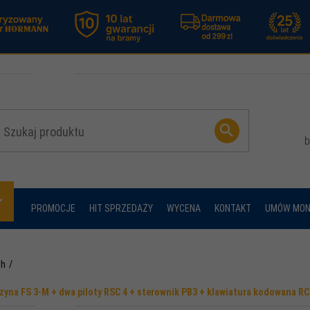
b
PROMOCJE
HIT SPRZEDAŻY
WYCENA
KONTAKT
UMÓW MON
ch
 szyna FS 3-M + dwa piloty RSC 4 + sterownik PB3 + klawiatura kodowana R