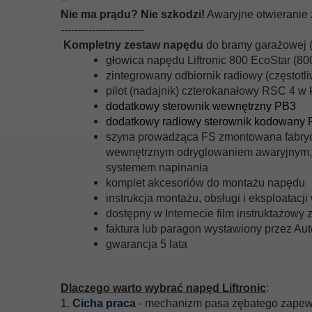
Nie ma prądu? Nie szkodzi!
Awaryjne otwieranie
------------------------
Kompletny zestaw napędu
do bramy garażowej (
głowica napędu Liftronic 800 EcoStar (80
zintegrowany odbiornik radiowy (częstot
pilot (nadajnik) czterokanałowy RSC 4 w k
dodatkowy sterownik wewnętrzny PB3
dodatkowy radiowy sterownik kodowany
szyna prowadząca FS zmontowana fabryc
wewnętrznym odryglowaniem awaryjnym, 
systemem napinania
komplet akcesoriów do montażu napędu
instrukcja montażu, obsługi i eksploatacji
dostępny w Internecie film instruktażowy 
faktura lub paragon wystawiony przez A
gwarancja 5 lata
Dlaczego warto wybrać napęd Liftronic
:
1.
Cicha praca
- mechanizm pasa zębatego zapewn