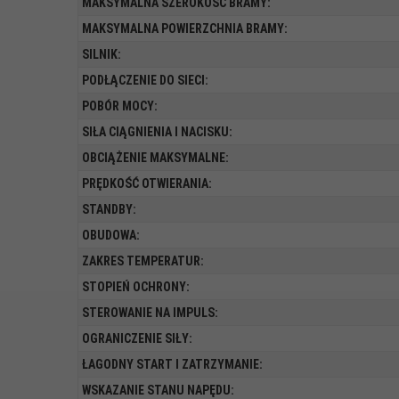
MAKSYMALNA SZEROKOŚĆ BRAMY:
MAKSYMALNA POWIERZCHNIA BRAMY:
SILNIK:
PODŁĄCZENIE DO SIECI:
POBÓR MOCY:
SIŁA CIĄGNIENIA I NACISKU:
OBCIĄŻENIE MAKSYMALNE:
PRĘDKOŚĆ OTWIERANIA:
STANDBY:
OBUDOWA:
ZAKRES TEMPERATUR:
STOPIEŃ OCHRONY:
STEROWANIE NA IMPULS:
OGRANICZENIE SIŁY:
ŁAGODNY START I ZATRZYMANIE:
WSKAZANIE STANU NAPĘDU: