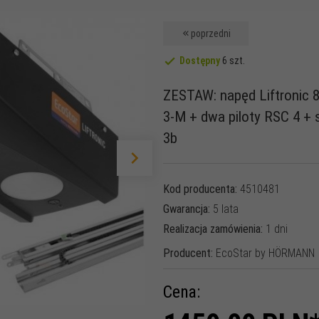
poprzedni
Dostępny
6 szt.
ZESTAW: napęd Liftronic 8
3-M + dwa piloty RSC 4 +
3b
Kod producenta:
4510481
Gwarancja:
5 lata
Realizacja zamówienia:
1 dni
Producent:
EcoStar by HÖRMANN
Cena: