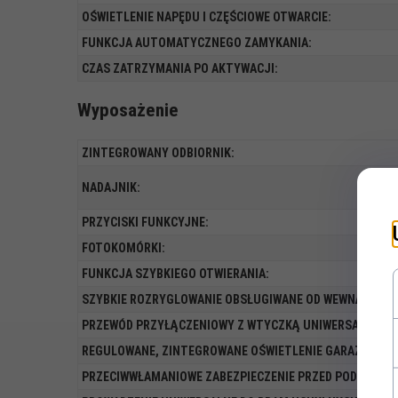
OŚWIETLENIE NAPĘDU I CZĘŚCIOWE OTWARCIE:
FUNKCJA AUTOMATYCZNEGO ZAMYKANIA:
CZAS ZATRZYMANIA PO AKTYWACJI:
Wyposażenie
ZINTEGROWANY ODBIORNIK:
NADAJNIK:
PRZYCISKI FUNKCYJNE:
FOTOKOMÓRKI:
FUNKCJA SZYBKIEGO OTWIERANIA:
SZYBKIE ROZRYGLOWANIE OBSŁUGIWANE OD WEWNĄTRZ:
PRZEWÓD PRZYŁĄCZENIOWY Z WTYCZKĄ UNIWERSALNĄ:
REGULOWANE, ZINTEGROWANE OŚWIETLENIE GARAŻU / US
PRZECIWWŁAMANIOWE ZABEZPIECZENIE PRZED PODWAŻEN