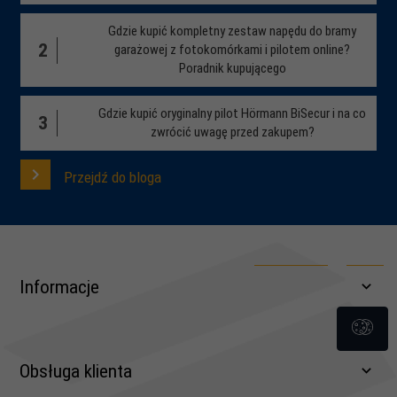
Gdzie kupić kompletny zestaw napędu do bramy
2
garażowej z fotokomórkami i pilotem online?
Poradnik kupującego
Gdzie kupić oryginalny pilot Hörmann BiSecur i na co
3
zwrócić uwagę przed zakupem?
Przejdź do bloga
Informacje
Obsługa klienta
Regulamin, wzory pism dla klientów