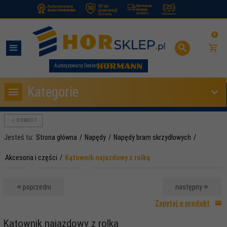
.
0
Autoryzowany Dealer
Kategorie
POWRÓT
Jesteś tu:
Strona główna
Napędy
Napędy bram skrzydłowych
Akcesoria i części
Kątownik najazdowy z rolką
poprzedni
następny
Zapytaj o produkt
Kątownik najazdowy z rolką