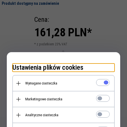
Produkt dostępny na zamówienie
Cena:
161,
28
PLN*
* z podatkiem 23% VAT
szt.
Ustawienia plików cookies
Wymagane ciasteczka
KUP TERAZ!
Marketingowe ciasteczka
Analityczne ciasteczka